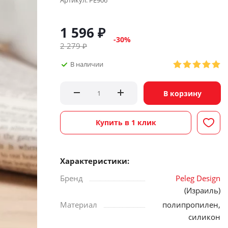
Артикул:
PE906
1 596
₽
-
30
%
2 279
₽
В наличии
В корзину
Купить в 1 клик
Характеристики:
Бренд
Peleg Design
(Израиль)
Материал
полипропилен,
силикон