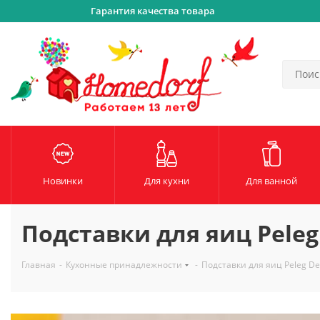
Гарантия качества товара
Новинки
Для кухни
Для ванной
Подставки для яиц Peleg 
Главная
-
Кухонные принадлежности
-
Подставки для яиц Peleg De