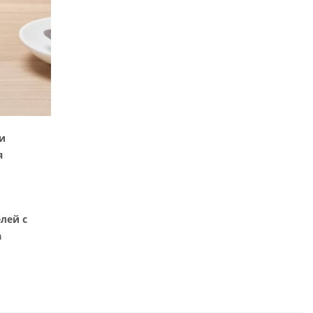
и
я
лей с
а