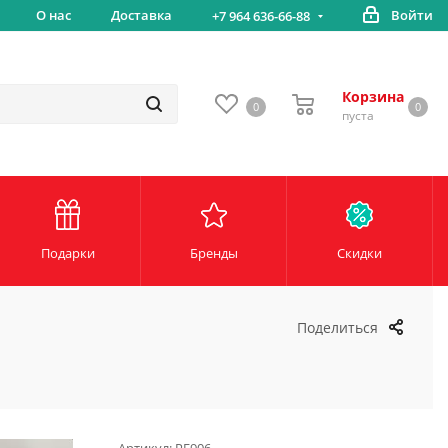
вка
О нас
Доставка
Войти
Беспл
+7 964 636-66-88
Корзина
0
0
пуста
Подарки
Бренды
Скидки
Поделиться