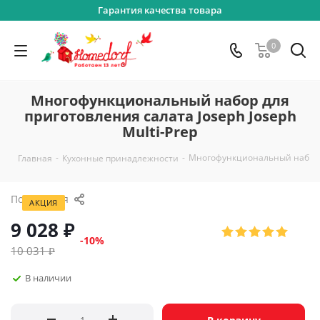
Гарантия качества товара
0
Многофункциональный набор для
приготовления салата Joseph Joseph
Multi-Prep
-
-
Многофункциональный набор дл
Главная
Кухонные принадлежности
Поделиться
АКЦИЯ
9 028
₽
-
10
%
10 031
₽
В наличии