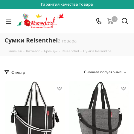
Гарантия качества товара
0
Сумки Reisenthel
2 товара
-
-
-
-
Главная
Каталог
Бренды
Reisenthel
Сумки Reisenthel
Сначала популярные
Фильтр