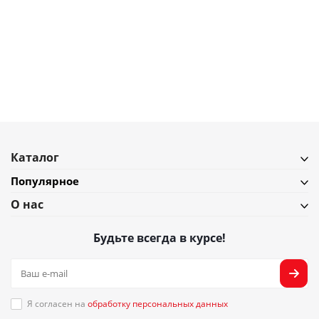
5 246
₽
5 828
₽
Шкатулка для украшений Umbra Tesora, стекло/латунь
В наличии
Подробнее
Каталог
Популярное
О нас
Будьте всегда в курсе!
Я согласен на
обработку персональных данных