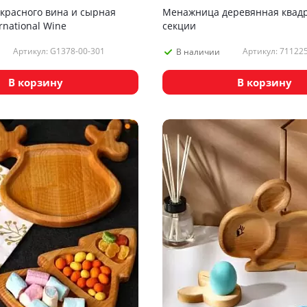
 красного вина и сырная
Менажница деревянная квадр
rnational Wine
секции
Артикул: G1378-00-301
Артикул: 71122
В наличии
В корзину
В корзину