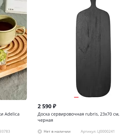
2 590
₽
и Adelica
Доска сервировочная rubris, 23х70 см,
черная
093783
Артикул: LJ0000241
Нет в наличии