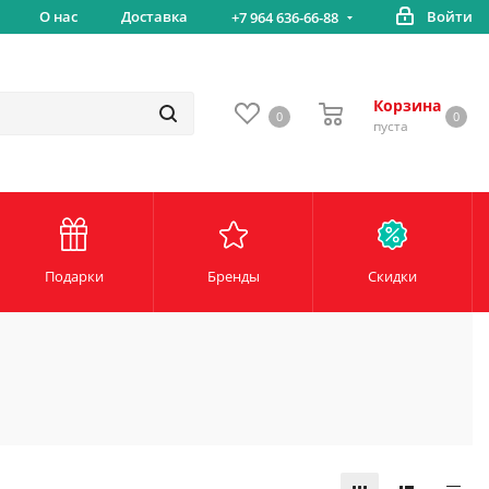
вка
О нас
Доставка
Войти
Беспл
+7 964 636-66-88
Корзина
0
0
пуста
Подарки
Бренды
Скидки