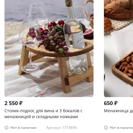
2 550
₽
650
₽
Столик-поднос для вина и 3 бокалов с
Менажница де
менажницей и складными ножками
Артикул: 7314696
Нет в наличии
Нет в налич