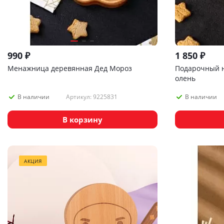
990
₽
1 850
₽
Менажница деревянная Дед Мороз
Подарочный н
олень
Артикул: 9225831
В наличии
В наличии
В корзину
АКЦИЯ