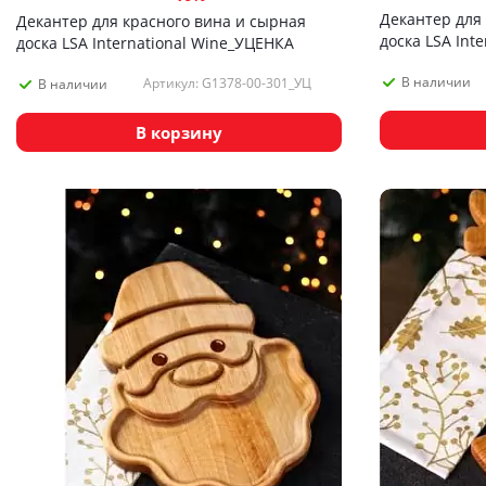
Декантер для
Декантер для красного вина и сырная
доска LSA Inte
доска LSA International Wine_УЦЕНКА
В наличии
Артикул: G1378-00-301_УЦ
В наличии
В корзину