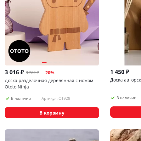
1 450
₽
3 016
₽
3 769
₽
-
20
%
Доска авторск
Доска разделочная деревянная с ножом
Ototo Ninja
В наличии
Артикул: OT928
В наличии
В корзину