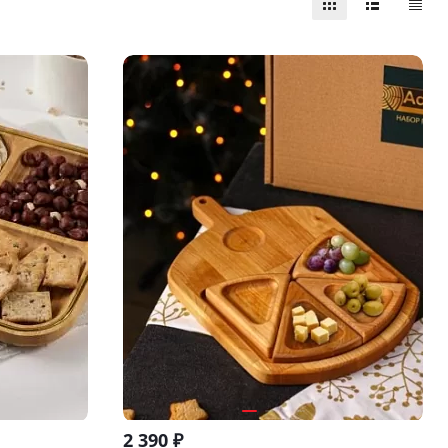
2 390
₽