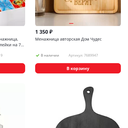
1 350
₽
енажница,
Менажница авторская Дом Чудес
лейки на 7
19
Артикул: 7689947
В наличии
В корзину