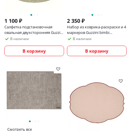
1 100
₽
2 350
₽
Салфетка подстановочная
Набор из коврика-раскраски и 4
овальная двухсторонняя Guzzini
маркеров Guzzini bimbi
Fabric, зеленая
рождество
В наличии
В наличии
В корзину
В корзину
Смотреть все