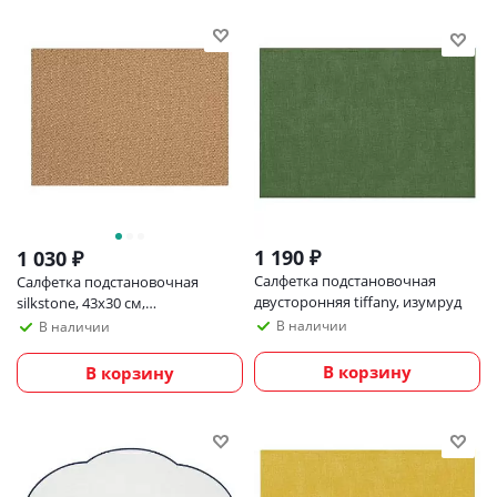
1 190
₽
1 030
₽
Салфетка подстановочная
Салфетка подстановочная
двусторонняя tiffany, изумруд
silkstone, 43х30 см,
терракотовая
В наличии
В наличии
В корзину
В корзину