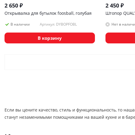
2 650
₽
2 450
₽
Открывалка для бутылок foosball, голубая
Штопор QUAL
Артикул: DYBOPFOBL
В наличии
Нет в налич
В корзину
Если вы цените качество, стиль и функциональность, то на
станут незаменимыми помощниками на вашей кухне и в баре