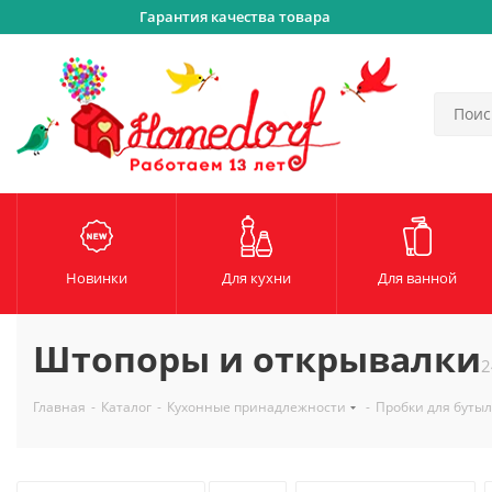
Гарантия качества товара
Новинки
Для кухни
Для ванной
Штопоры и открывалки
2
Главная
-
Каталог
-
Кухонные принадлежности
-
Пробки для буты