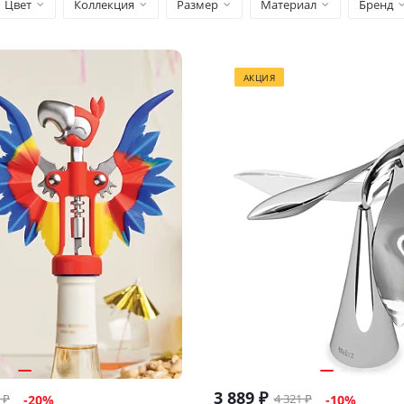
Цвет
Коллекция
Размер
Материал
Бренд
АКЦИЯ
3 889
₽
₽
4 321
₽
-
20
%
-
10
%