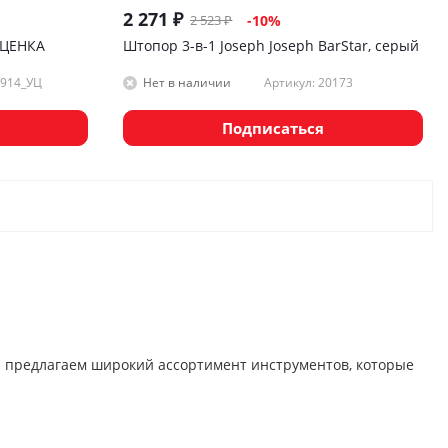
2 271
₽
2 523
₽
-
10
%
УЦЕНКА
Штопор 3-в-1 Joseph Joseph BarStar, серый
T914_УЦ
Артикул: 20173
Нет в наличии
Подписаться
Мы предлагаем широкий ассортимент инструментов, которые