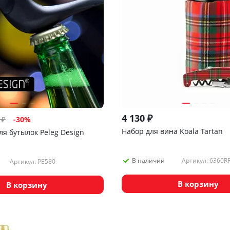
4 130
₽
₽
-
30
%
Набор для вина Koala Tartan
я бутылок Peleg Design
Артикул: 6360R
В наличии
Артикул: PE580
В корзину
В корзину