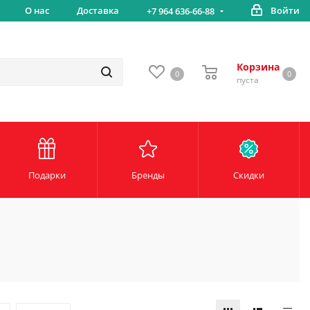
вка
О нас
Доставка
Войти
Беспл
+7 964 636-66-88
Корзина
0
0
пуста
Подарки
Бренды
Скидки