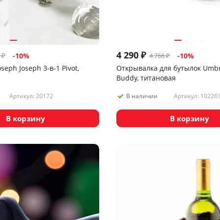
4 290
₽
₽
4 766
₽
-
10
%
-
10
%
eph Joseph 3-в-1 Pivot,
Открывалка для бутылок Umb
Buddy, титановая
Артикул: 20172
Артикул: 10226
В наличии
В корзину
В корзину