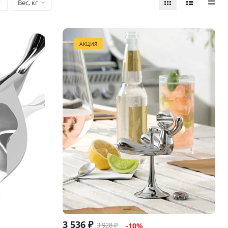
Вес, кг
АКЦИЯ
3 536
₽
3 928
₽
-
10
%