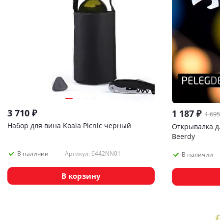
3 710
₽
1 187
₽
1 695
Набор для вина Koala Picnic черный
Открывалка дл
Beerdy
Артикул: 6442NN01
В наличии
В наличии
В корзину