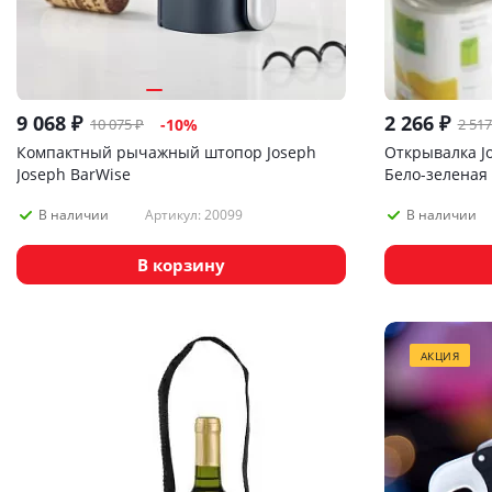
9 068
₽
2 266
₽
10 075
₽
2 517
-
10
%
Компактный рычажный штопор Joseph
Открывалка Jos
Joseph BarWise
Бело-зеленая
Артикул: 20099
В наличии
В наличии
В корзину
АКЦИЯ