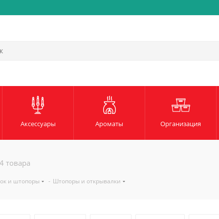
Быстрая и надежная доста
Аксессуары
Ароматы
Организация
4 товара
лок и штопоры
-
Штопоры и открывалки