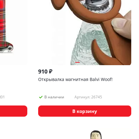
910
₽
Открывалка магнитная Balvi Woof!
R01
Артикул: 26745
В наличии
В корзину