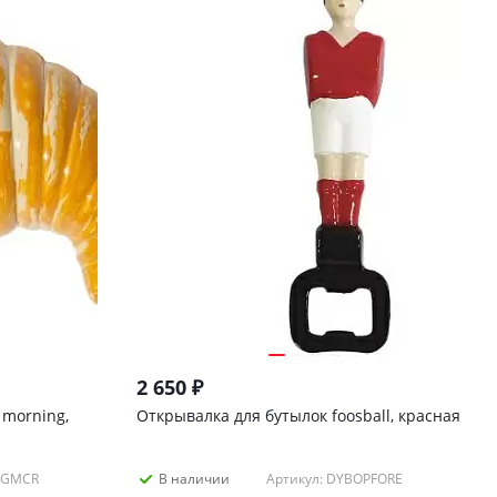
2 650
₽
 morning,
Открывалка для бутылок foosball, красная
PGMCR
Артикул: DYBOPFORE
В наличии