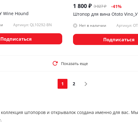
1 800
₽
3 027
₽
-
41
%
Y Wine Hound
Штопор для вина Ototo Vino_
Артикул: QL10292-BN
ии
Артикул: O
Нет в наличии
Подписаться
Подписаться
Показать еще
1
2
ша коллекция штопоров и открывалок создана именно для вас. 
.