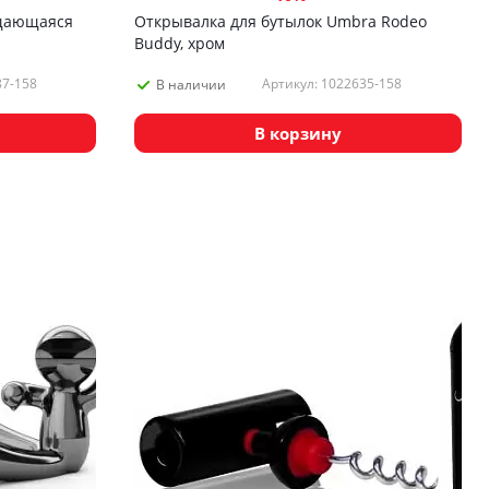
ащающаяся
Открывалка для бутылок Umbra Rodeo
Buddy, хром
87-158
Артикул: 1022635-158
В наличии
В корзину