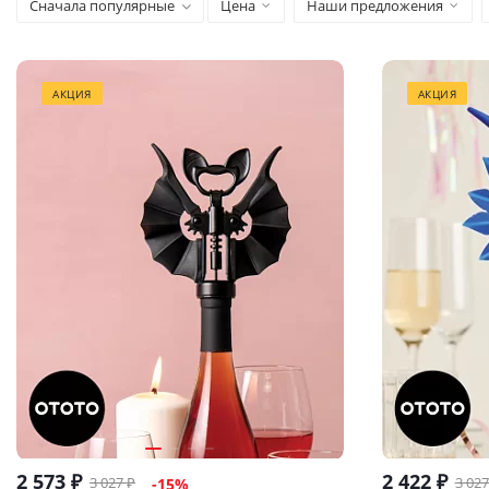
Сначала популярные
Цена
Наши предложения
АКЦИЯ
АКЦИЯ
2 573
₽
2 422
₽
3 027
₽
3 027
-
15
%