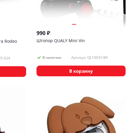
990
₽
Штопор QUALY Mini Vin
ra Rodeo
Артикул: QL10033-BK
В наличии
35-624
В корзину