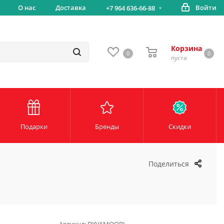
вка
О нас
Доставка
Войти
Беспл
+7 964 636-66-88
Корзина
0
0
пуста
Подарки
Бренды
Скидки
Поделиться