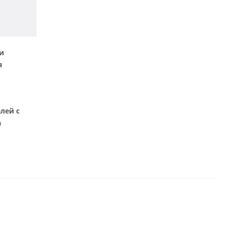
и
я
лей с
а