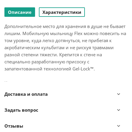
Описание
Характеристики
Дополнительное место для хранения в душе не бывает
лишим. Мобильную мыльницу Flex можно повесить на
том уровне, куда легко дотянуться, не прибегая к
акробатическим кульбитам и не рискуя травмами
разной степени тяжести. Крепится к стене на
специально разработанную присоску с
запатентованной технологией Gel-Lock™.
Крепление прочно удерживается на плитке, стекле и
других гладких поверхностях. Вам не нужно будет
Доставка и оплата
сверлить стены, а если надобность в мыльнице
пропадёт, вы сможете перевесить её на кухню.
Задать вопрос
Дизайнер Umbra Studio
Отзывы