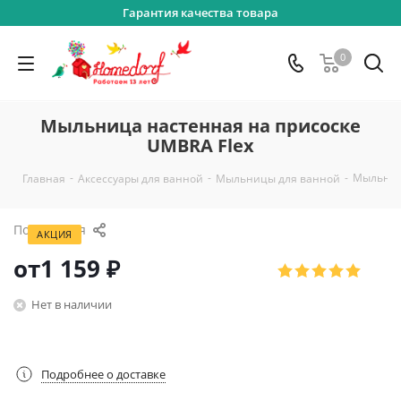
Гарантия качества товара
0
Мыльница настенная на присоске
UMBRA Flex
-
-
-
Мыльниц
Главная
Аксессуары для ванной
Мыльницы для ванной
Поделиться
АКЦИЯ
от
1 159 ₽
Нет в наличии
Подробнее о доставке