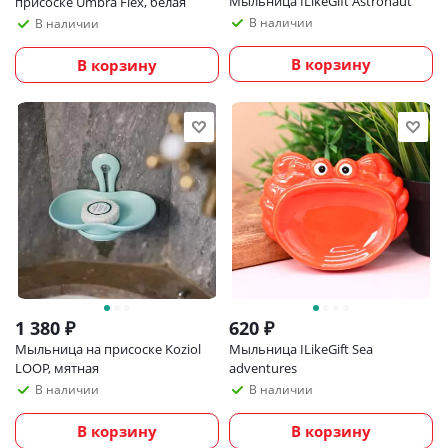
Мыльница ILikeGift Astronaut
присоске Umbra Flex, белая
В наличии
В наличии
В корзину
В корзину
1 380
₽
620
₽
Мыльница на присоске Koziol
Мыльница ILikeGift Sea
LOOP, мятная
adventures
В наличии
В наличии
В корзину
В корзину