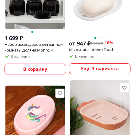
1 699
₽
от
947 ₽
-10%
1 052 ₽
Набор аксессуаров для ванной
Мыльница Umbra Touch
комнаты Доляна Monro, 4
предмета
В наличии
В наличии
Еще 3 варианта
В корзину