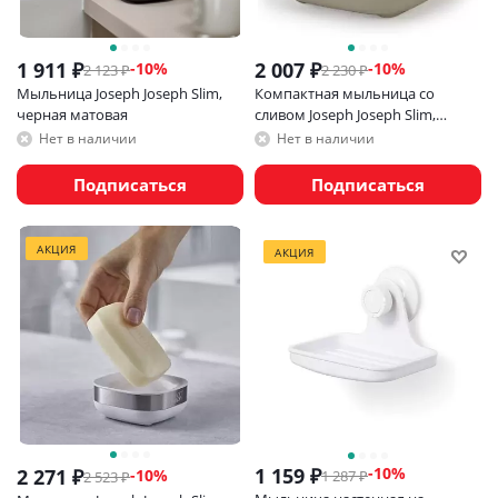
1 911
₽
2 007
₽
-
10
%
-
10
%
2 123
₽
2 230
₽
Мыльница Joseph Joseph Slim,
Компактная мыльница со
черная матовая
сливом Joseph Joseph Slim,
бежевая
Нет в наличии
Нет в наличии
Подписаться
Подписаться
АКЦИЯ
АКЦИЯ
1 159
₽
-
10
%
2 271
₽
-
10
%
1 287
₽
2 523
₽