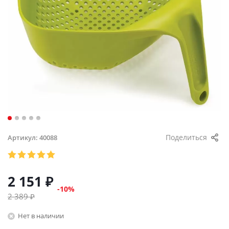
Поделиться
Артикул:
40088
2 151
₽
-
10
%
2 389
₽
Нет в наличии