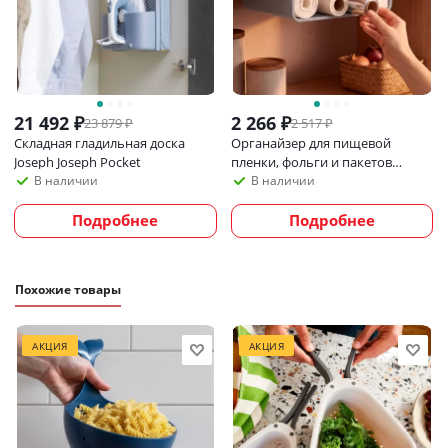
21 492
₽
2 266
₽
23 879
₽
2 517
₽
Складная гладильная доска
Органайзер для пищевой
Joseph Joseph Pocket
пленки, фольги и пакетов
Joseph Joseph CupboardStore,
В наличии
В наличии
серый
Подробнее
Подробнее
Похожие товары
АКЦИЯ
АКЦИЯ