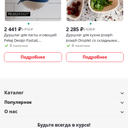
2 441
₽
2 285
₽
2 712
₽
2 538
₽
Дуршлаг для пасты и овощей
Дуршлаг для кухни Joseph
Peleg Design Pastail,
Joseph Droplet со складными
пластиковый, в виде кита
ручками (большой)
В наличии
В наличии
Подробнее
Подробнее
Каталог
Популярное
О нас
Будьте всегда в курсе!