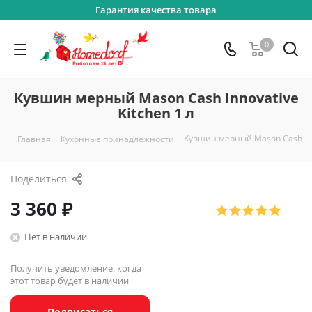
Гарантия качества товара
0
Кувшин мерный Mason Cash Innovative
Kitchen 1 л
-
-
Кувшин мерный Mason Cash Inno
Главная
Кухонные принадлежности
Поделиться
3 360
₽
Нет в наличии
Получить уведомление, когда
этот товар будет в наличии
Подписаться