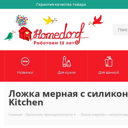
Гарантия качества товара
Новинки
Для кухни
Для ванной
Ложка мерная с силикон
Kitchen
Главная
-
Кухонные принадлежности
-
Ложка мерная с силиконовым