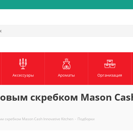
Быстрая и надежная доста
Аксессуары
Ароматы
Организация
овым скребком Mason Cash
 скребком Mason Cash Innovative Kitchen
-
Подборки