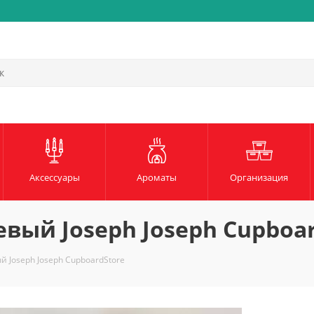
Быстрая и надежная доста
Аксессуары
Ароматы
Организация
вый Joseph Joseph Cupboar
 Joseph Joseph CupboardStore