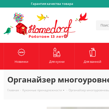
Гарантия качества товара
Новинки
Для кухни
Для ванной
Органайзер многоуровне
Главная
-
Кухонные принадлежности
-
Органайзер многоуровневый