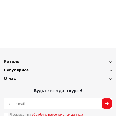
770
₽
Подставка для зубных щёток ILikeGift Astronaut
В наличии
Подробнее
Каталог
Популярное
О нас
Будьте всегда в курсе!
Я согласен на
обработку персональных данных