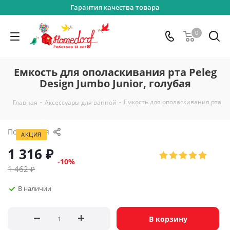
Гарантия качества товара
0
Емкость для ополаскивания рта Peleg
Design Jumbo Junior, голубая
-
-
Емкость для ополаскивания рта Pel
Главная
Аксессуары для ванной
Поделиться
АКЦИЯ
1 316
₽
-
10
%
1 462
₽
В наличии
В корзину