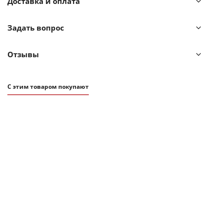
Доставка и оплата
используйте дезинфицирующее средство для рук или
густое мыло на гелевой основе.
Задать вопрос
Отзывы
С этим товаром покупают
ХИТ
АКЦИЯ
2 781
₽
3 090
₽