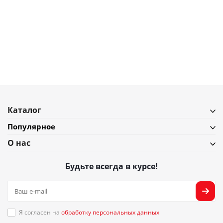
990
₽
Дозатор для жидкого мыла ILikeGift Unicorn
В наличии
Подробнее
Каталог
Популярное
О нас
Будьте всегда в курсе!
Я согласен на
обработку персональных данных