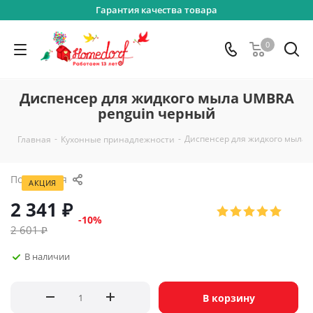
Гарантия качества товара
0
Диспенсер для жидкого мыла UMBRA
penguin черный
-
-
Диспенсер для жидкого мыла 
Главная
Кухонные принадлежности
Поделиться
АКЦИЯ
2 341
₽
-
10
%
2 601
₽
В наличии
В корзину