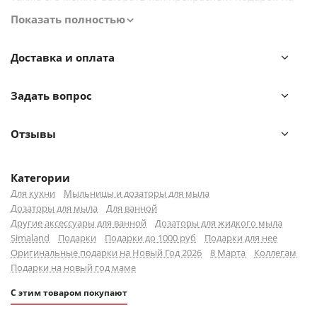
новоселье, новый год, день рождения маме, бабушке,
Показать полностью
сестре, коллеге, папе, другу, дедушки.
Доставка и оплата
Задать вопрос
Отзывы
Категории
Для кухни
Мыльницы и дозаторы для мыла
Дозаторы для мыла
Для ванной
Другие аксессуары для ванной
Дозаторы для жидкого мыла
Simaland
Подарки
Подарки до 1000 руб
Подарки для нее
Оригинальные подарки на Новый Год 2026
8 Марта
Коллегам
Подарки на новый год маме
С этим товаром покупают