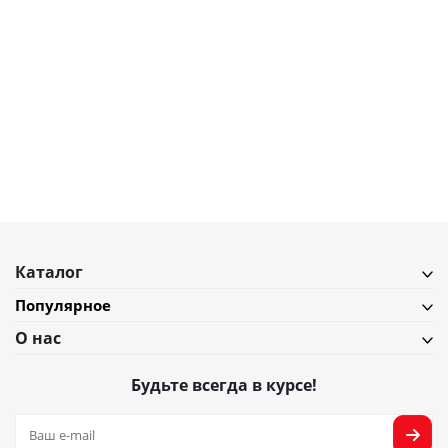
5 140
₽
5 711
₽
Ящик для хранения с ручкой Umbra Bellwood, черный/орех
В наличии
Подробнее
Каталог
Популярное
О нас
Будьте всегда в курсе!