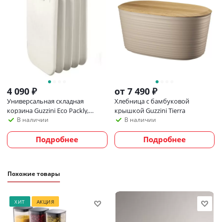
4 090
₽
от
7 490 ₽
Универсальная складная
Хлебница с бамбуковой
корзина Guzzini Eco Packly,
крышкой Guzzini Tierra
белая
В наличии
В наличии
Подробнее
Подробнее
Похожие товары
ХИТ
АКЦИЯ