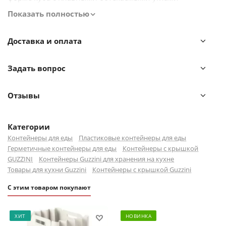
принадлежит дизайнерской студии Spalvieri & Del Ciotto.
Показать полностью
Для изготовления емкости мастера используют
Доставка и оплата
экологически чистый полипропилен высокой
жесткости. Контейнер устойчив к пищевым кислотам и
Задать вопрос
резкой смене температур. Герметичная крышка из
термопластичной резины надежно фиксируется и
препятствует просыпанию или переливанию еды, что
Отзывы
немаловажно для удобной транспортировки.
Контейнер можно мыть в посудомоечной машине.
Категории
Контейнеры для еды
Пластиковые контейнеры для еды
Герметичные контейнеры для еды
Контейнеры с крышкой
GUZZINI
Контейнеры Guzzini для хранения на кухне
Товары для кухни Guzzini
Контейнеры с крышкой Guzzini
С этим товаром покупают
ХИТ
НОВИНКА