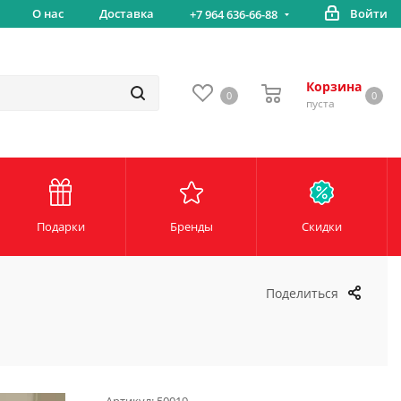
Бесплатная доставка от 5000 руб*
О нас
Доставка
Войти
+7 964 636-66-88
Корзина
0
0
пуста
Подарки
Бренды
Скидки
Поделиться