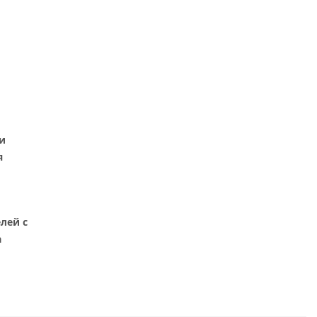
и
я
лей с
а