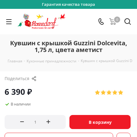
Гарантия качества товара
0
Кувшин с крышкой Guzzini Dolcevita,
1,75 л, цвета аметист
-
-
Кувшин с крышкой Guzzini Dolce
Главная
Кухонные принадлежности
Поделиться
6 390
₽
В наличии
В корзину