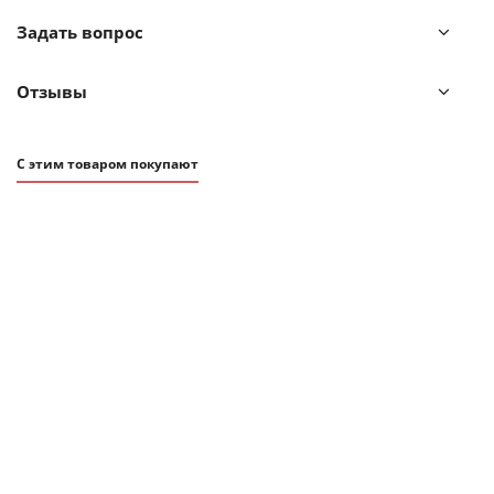
Задать вопрос
Отзывы
С этим товаром покупают
от
2 910 ₽
Держатель для ватных дисков QUALY Sheep