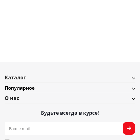
890
₽
Держатель для скрепок QUALY Swan in the pond
В наличии
Подробнее
Каталог
Популярное
О нас
Будьте всегда в курсе!