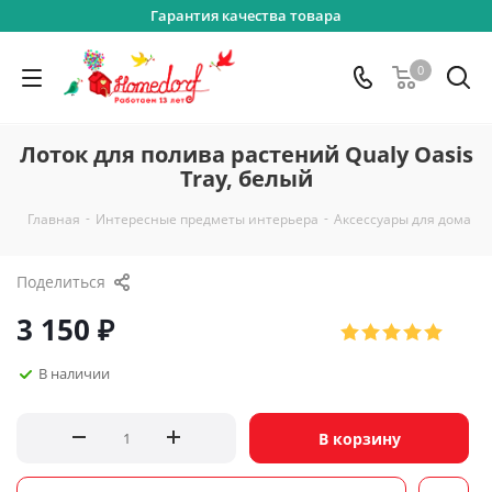
Гарантия качества товара
0
Лоток для полива растений Qualy Oasis
Tray, белый
-
-
-
Главная
Интересные предметы интерьера
Аксессуары для дома
Поделиться
3 150
₽
В наличии
В корзину