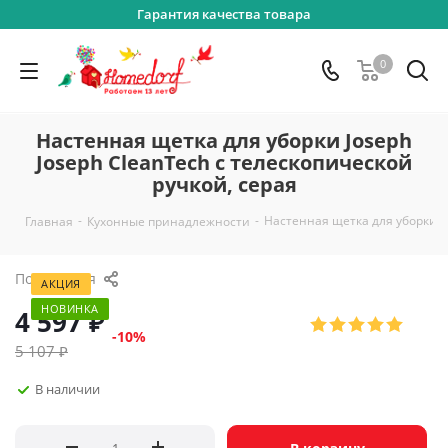
Гарантия качества товара
0
Настенная щетка для уборки Joseph
Joseph CleanTech с телескопической
ручкой, серая
-
-
Настенная щетка для уборки Jo
Главная
Кухонные принадлежности
Поделиться
АКЦИЯ
НОВИНКА
4 597
₽
-
10
%
5 107
₽
В наличии