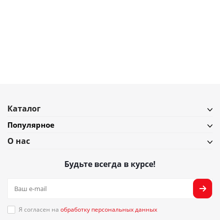
4 768
₽
5 297
₽
Корзина для мусора UMBRA woodrow черная
В наличии
Подробнее
Каталог
Популярное
О нас
Будьте всегда в курсе!
Я согласен на
обработку персональных данных