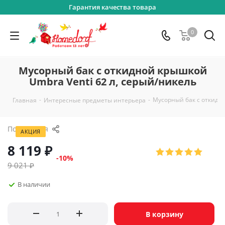
Гарантия качества товара
0
Мусорный бак с откидной крышкой
Umbra Venti 62 л, серый/никель
-
-
Мусорный бак с откидно
Главная
Интересные предметы интерьера
Поделиться
АКЦИЯ
8 119
₽
-
10
%
9 021
₽
В наличии
В корзину