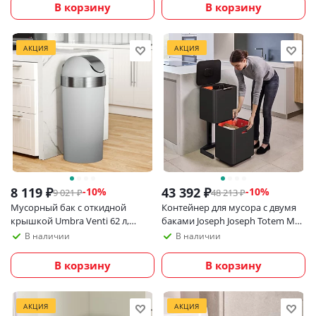
В корзину
В корзину
АКЦИЯ
АКЦИЯ
8 119
₽
43 392
₽
-
10
%
-
10
%
9 021
₽
48 213
₽
Мусорный бак с откидной
Контейнер для мусора с двумя
крышкой Umbra Venti 62 л,
баками Joseph Joseph Totem Max
серый/никель
60 литров, черный карбон
В наличии
В наличии
В корзину
В корзину
АКЦИЯ
АКЦИЯ