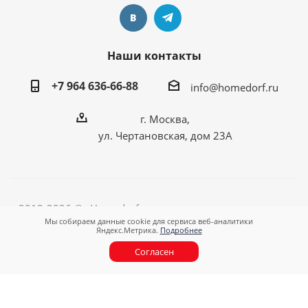
Наши контакты
+7 964 636-66-88
info@homedorf.ru
г. Москва,
ул. Чертановская, дом 23А
2012-2026 © «Homedorf - оригинальные подарки для
Мы собираем данные cookie для сервиса веб-аналитики
любимого дома!»
Яндекс.Метрика.
Подробнее
Согласен
Новинки
Для кухни
Для ванной
Аксессуары
Ароматы
Организация
Подарки
Бренды
Ски