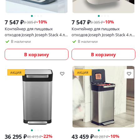
7 547
₽
7 547
₽
-
10
%
-
10
%
8 385
₽
8 385
₽
Контейнер для пищевых
Контейнер для пищевых
отходов Joseph Joseph Stack 4 л,
отходов Joseph Joseph Stack 4 л,
графит
светло-серый
В наличии
В наличии
В корзину
В корзину
АКЦИЯ
АКЦИЯ
36 295
₽
43 459
₽
-
22
%
-
10
%
46 415
₽
48 287
₽