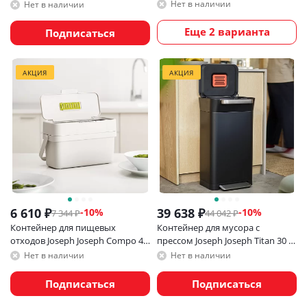
EasyStore 5 л, белое глянцевое
Нет в наличии
Нет в наличии
Еще 2 варианта
Подписаться
АКЦИЯ
АКЦИЯ
6 610
₽
39 638
₽
-
10
%
-
10
%
7 344
₽
44 042
₽
Контейнер для пищевых
Контейнер для мусора с
отходов Joseph Joseph Compo 4
прессом Joseph Joseph Titan 30 л,
л, с крышкой и вентиляцией
черный
Нет в наличии
Нет в наличии
Подписаться
Подписаться