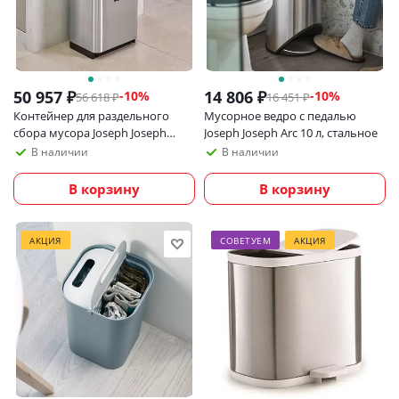
50 957
₽
14 806
₽
-
10
%
-
10
%
56 618
₽
16 451
₽
Контейнер для раздельного
Мусорное ведро с педалью
сбора мусора Joseph Joseph
Joseph Joseph Arc 10 л, стальное
Totem Max 60 л, нержавеющая
В наличии
В наличии
сталь
В корзину
В корзину
АКЦИЯ
СОВЕТУЕМ
АКЦИЯ