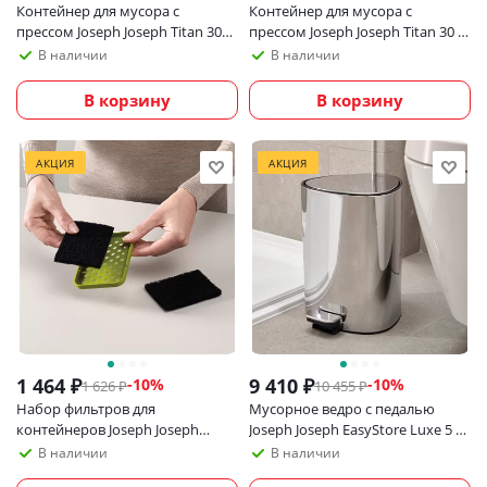
Контейнер для мусора с
Контейнер для мусора с
прессом Joseph Joseph Titan 30
прессом Joseph Joseph Titan 30 л
литров, нержавеющая
из нержавеющей стали
В наличии
В наличии
сталь_УЦЕНКА
В корзину
В корзину
АКЦИЯ
АКЦИЯ
1 464
₽
9 410
₽
-
10
%
-
10
%
1 626
₽
10 455
₽
Набор фильтров для
Мусорное ведро с педалью
контейнеров Joseph Joseph
Joseph Joseph EasyStore Luxe 5 л,
Titan/Totem/Stack 2 шт
угловое
В наличии
В наличии