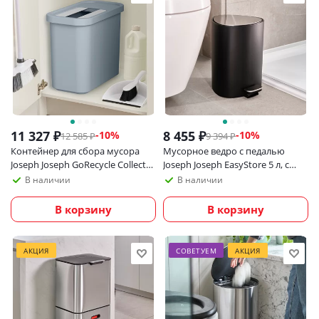
11 327
₽
8 455
₽
-
10
%
-
10
%
12 585
₽
9 394
₽
Контейнер для сбора мусора
Мусорное ведро с педалью
Joseph Joseph GoRecycle Collector
Joseph Joseph EasyStore 5 л, с
32 литра
крышкой soft-close
В наличии
В наличии
В корзину
В корзину
АКЦИЯ
СОВЕТУЕМ
АКЦИЯ