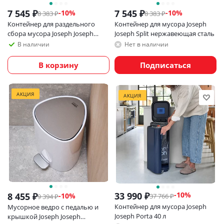
7 545
₽
7 545
₽
-
10
%
-
10
%
8 383
₽
8 383
₽
Контейнер для раздельного
Контейнер для мусора Joseph
сбора мусора Joseph Joseph
Joseph Split нержавеющая сталь
GoRecycle 14 литров
В наличии
Нет в наличии
В корзину
Подписаться
АКЦИЯ
АКЦИЯ
33 990
₽
-
10
%
8 455
₽
-
10
%
37 766
₽
9 394
₽
Контейнер для мусора Joseph
Мусорное ведро с педалью и
Joseph Porta 40 л
крышкой Joseph Joseph