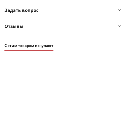
Задать вопрос
Отзывы
С этим товаром покупают
ХИТ
АКЦИЯ
2 781
₽
3 090
₽
Коврик-сушилка для обуви Umbra Shoe Dry