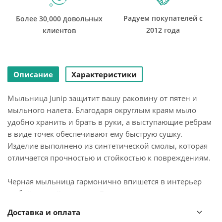
Радуем покупателей с
Более 30,000 довольных
2012 года
клиентов
Описание
Характеристики
Мыльница Junip защитит вашу раковину от пятен и
мыльного налета. Благодаря округлым краям мыло
удобно хранить и брать в руки, а выступающие ребрам
в виде точек обеспечивают ему быструю сушку.
Изделие выполнено из синтетической смолы, которая
отличается прочностью и стойкостью к повреждениям.
Черная мыльница гармонично впишется в интерьер
любой ванной комнаты. Ее можно сочетать с другими
аксессуарами коллекций Junip и Droplet.
Доставка и оплата
Дизайн: Eugenie De Loynes.