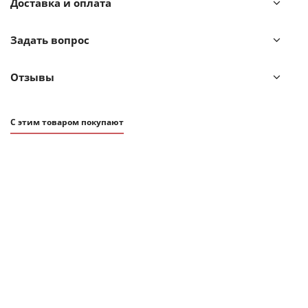
Доставка и оплата
Следует протирать влажной тканью без использования
агрессивных моющих средств.
Задать вопрос
Отзывы
С этим товаром покупают
ХИТ
АКЦИЯ
21 492
₽
23 879
₽