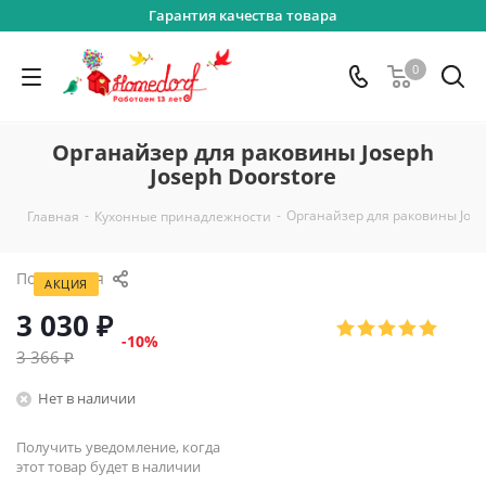
Гарантия качества товара
0
Органайзер для раковины Joseph
Joseph Doorstore
-
-
Органайзер для раковины Josep
Главная
Кухонные принадлежности
Поделиться
АКЦИЯ
3 030
₽
-
10
%
3 366
₽
Нет в наличии
Получить уведомление, когда
этот товар будет в наличии