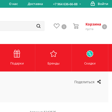
Бесплатная доставка от 5000 руб*
О нас
Доставка
Войти
+7 964 636-66-88
Корзина
0
0
пуста
Подарки
Бренды
Скидки
Поделиться