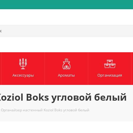
Аксессуары
Ароматы
Организация
oziol Boks угловой белый
Органайзер настенный Koziol Boks угловой белый