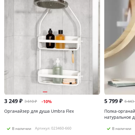
3 249
₽
5 799
₽
3 610
₽
6 443
-
10
%
Органайзер для душа Umbra Flex
Полка-органай
натуральное 
Артикул: 023460-660
В наличии
В наличии