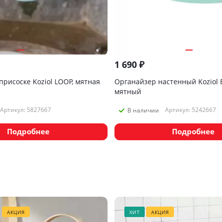
1 690
₽
рисоске Koziol LOOP, мятная
Органайзер настенный Koziol 
мятный
Артикул: 5827667
Артикул: 5242667
В наличии
Подробнее
Подробнее
АКЦИЯ
ХИТ
АКЦИЯ