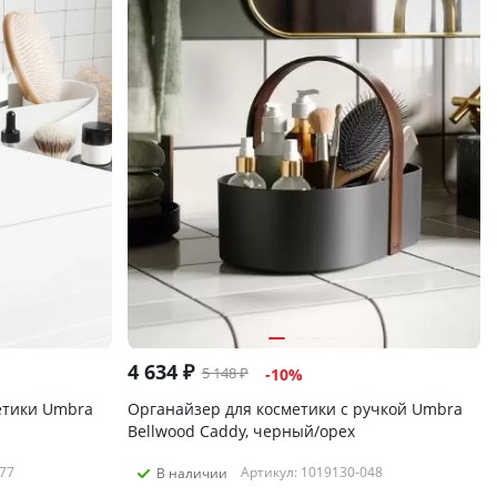
4 634
₽
5 148
₽
-
10
%
етики Umbra
Органайзер для косметики с ручкой Umbra
Bellwood Caddy, черный/орех
77
Артикул: 1019130-048
В наличии