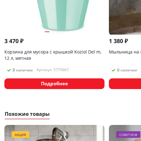
3 470
₽
1 380
₽
Корзина для мусора с крышкой Koziol Del m,
Мыльница на п
12 л, мятная
Артикул: 5775667
В наличии
В наличии
Подробнее
Похожие товары
АКЦИЯ
СОВЕТУЕМ