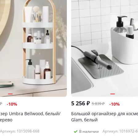
5 256
₽
₽
5 839
₽
-
10
%
-
10
%
зер Umbra Bellwood, белый/
Большой органайзер для косм
дерево
Glam, белый
Артикул: 1015098-668
Артикул: 1016972-6
В наличии