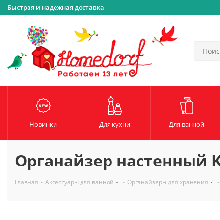
Быстрая и надежная доставка
Новинки
Для кухни
Для ванной
Органайзер настенный K
Главная
-
Аксессуары для ванной
-
Органайзеры для хранения
-