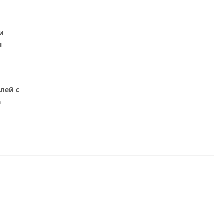
и
я
лей с
а