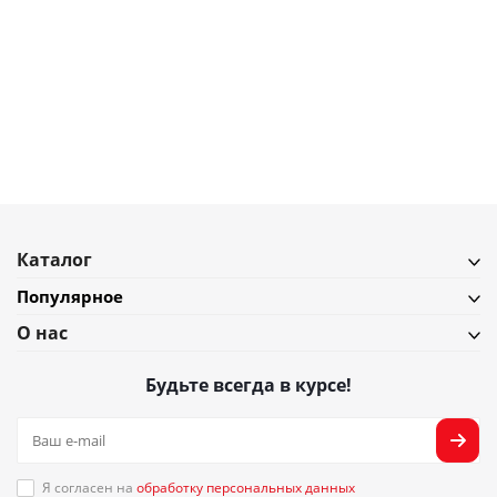
14 300
₽
Столик приставной sustainable collection, серый/черный
В наличии
Подробнее
Каталог
Популярное
О нас
Будьте всегда в курсе!
Я согласен на
обработку персональных данных