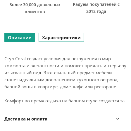
Радуем покупателей с
Более 30,000 довольных
2012 года
клиентов
Описание
Характеристики
Стул Coral создаст условия для погружения в мир
комфорта и элегантности и поможет придать интерьеру
изысканный вид. Этот стильный предмет мебели
станет идеальным дополнением кухонного острова,
барной зоны в квартире, доме, кафе или ресторане.
Комфорт во время отдыха на барном стуле создается за
счет мягкого сиденья с наполнителем из
пенополиуретана и высокой закругленной спинки.
Доставка и оплата
Обивка из бархатистого велюра, украшенная
декоративной строчкой, придает модели особый шарм.