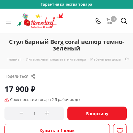
Гарантия качества товара
0
Стул барный Berg coral велюр темно-
зеленый
-
-
-
Стул
Главная
Интересные предметы интерьера
Мебель для дома
Поделиться
17 900
₽
Срок поставки товара 2-5 рабочих дня
В корзину
Купить в 1 клик