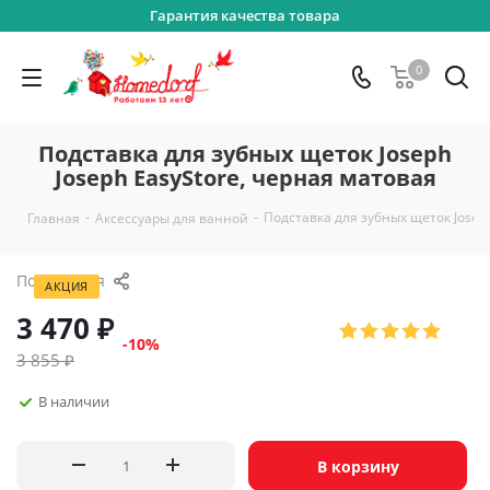
Гарантия качества товара
0
Подставка для зубных щеток Joseph
Joseph EasyStore, черная матовая
-
-
Подставка для зубных щеток Joseph
Главная
Аксессуары для ванной
Поделиться
АКЦИЯ
3 470
₽
-
10
%
3 855
₽
В наличии
В корзину