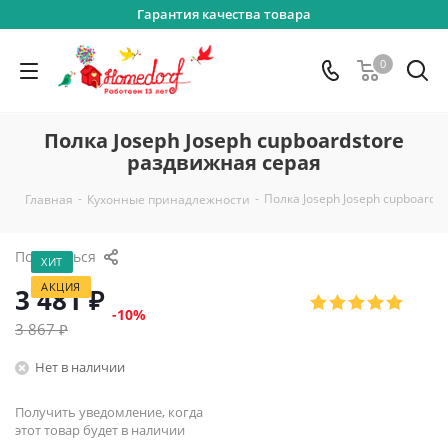
Гарантия качества товара
0
Полка Joseph Joseph cupboardstore
раздвижная серая
-
-
Полка Joseph Joseph cupboards
Главная
Кухонные принадлежности
Поделиться
ХИТ
АКЦИЯ
3 481
₽
-
10
%
3 867
₽
Нет в наличии
Получить уведомление, когда
этот товар будет в наличии