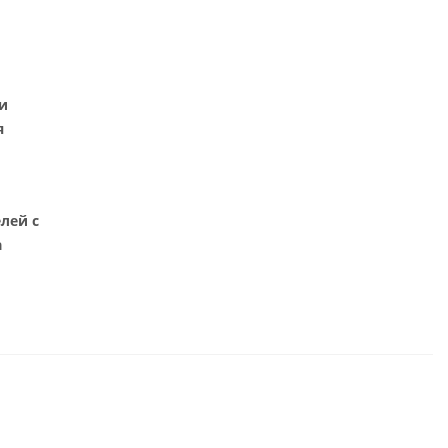
и
я
лей с
а