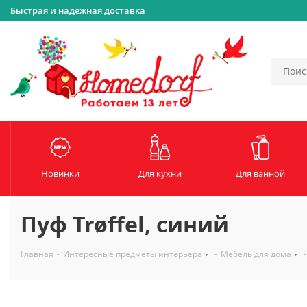
Быстрая и надежная доставка
Новинки
Для кухни
Для ванной
Пуф Trøffel, синий
Главная
-
Интересные предметы интерьера
-
Мебель для дома
-