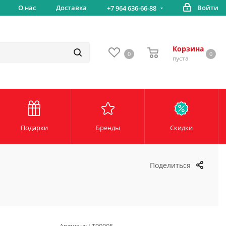
Бесплатная доставка от 5000 руб*
О нас
Доставка
Войти
+7 964 636-66-88
Корзина
0
0
пуста
Подарки
Бренды
Скидки
Поделиться