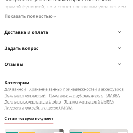
прямой функцией, но и станет настоящим украшением
вашей ванной комнаты.
Показать полностью
Детали для Вашего комфорта:
Доставка и оплата
Стакан для зубных щеток, который подойдет для
хранения кистей для макияжа, косметики,
Задать вопрос
канцелярских принадлежностей, товаров для
рукоделия и хобби.
Отзывы
Будет актуально смотреться не только в ванной
комнате, но и в прихожей, гостиной, на кухне.
Изготовлен из синтетической смолы.
Категории
Необычный графитовый оттенок создаст яркий
Для ванной
Хранение ванных принадлежностей и аксессуаров
Подставки для ванной
акцент в декоре помещения.
Подставки для зубных щеток
UMBRA
Подставки и держатели Umbra
Товары для ванной UMBRA
Поверхность напоминает текстуру крупной гальки.
Подставки для зубных щеток UMBRA
Массивный вид и округлые линии подчеркивают
С этим товаром покупают
уникальный дизайн стакана.
Входит в коллекцию аксессуаров для ванной вместе