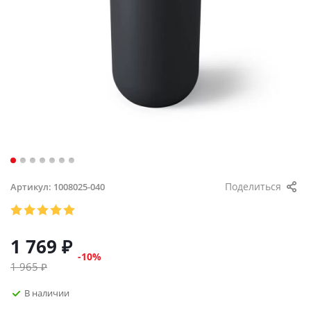
Поделиться
Артикул:
1008025-040
1 769
₽
-
10
%
1 965
₽
В наличии