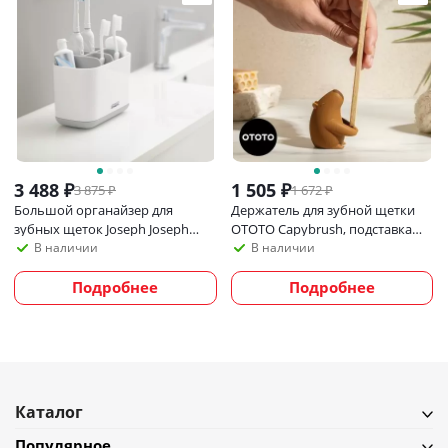
3 488
₽
1 505
₽
3 875
₽
1 672
₽
Большой органайзер для
Держатель для зубной щетки
зубных щеток Joseph Joseph
OTOTO Capybrush, подставка
EasyStore, бело-серый
для зубной щетки в ванную
В наличии
В наличии
Подробнее
Подробнее
Каталог
Популярное