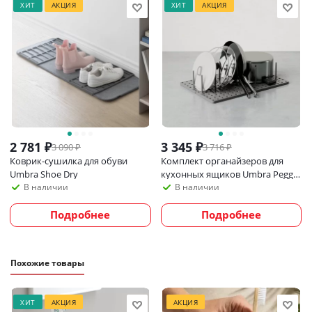
с диспенсером, мыльницей, органайзерами и
ХИТ
АКЦИЯ
ХИТ
АКЦИЯ
подставкой для телефона.
Уход и использование:
Промойте под проточной водой, вытрите сухой
тканью.
2 781
₽
3 345
₽
3 090
₽
3 716
₽
Коврик-сушилка для обуви
Комплект органайзеров для
Umbra Shoe Dry
кухонных ящиков Umbra Peggy,
серый
В наличии
В наличии
Подробнее
Подробнее
Похожие товары
ХИТ
АКЦИЯ
АКЦИЯ