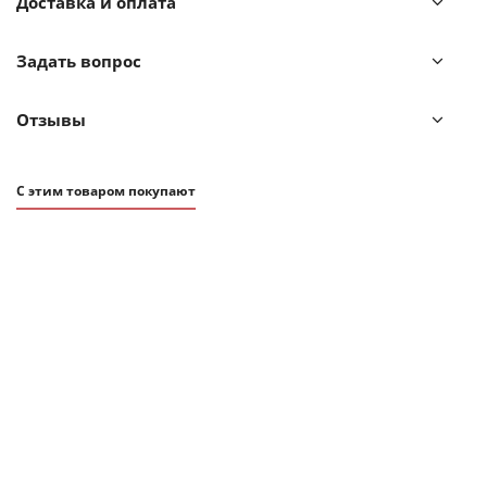
Доставка и оплата
семьи.
Задать вопрос
Отзывы
С этим товаром покупают
ХИТ
АКЦИЯ
2 781
₽
3 090
₽