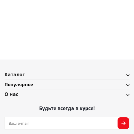
6 450
₽
Подставка для бутылок cuvee, прозрачная
В наличии
Подробнее
Каталог
Популярное
О нас
Будьте всегда в курсе!