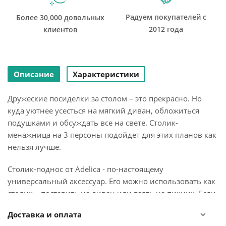
Радуем покупателей с
Более 30,000 довольных
2012 года
клиентов
Описание
Характеристики
Дружеские посиделки за столом – это прекрасно. Но
куда уютнее усесться на мягкий диван, обложиться
подушками и обсуждать все на свете. Столик-
менажница на 3 персоны подойдет для этих планов как
нельзя лучше.
Столик-поднос от Adelica - по-настоящему
универсальный аксессуар. Его можно использовать как
столик – поставить на диван или взять на пикник. Если
же сложить ножки, то он превратится в поднос и
Доставка и оплата
подойдет в качестве менажницы для сервировки стола.