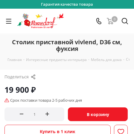
Гарантия качества товара
0
Столик приставной vivlend, D36 см,
фуксия
-
-
-
Стол
Главная
Интересные предметы интерьера
Мебель для дома
Поделиться
19 900
₽
Срок поставки товара 2-5 рабочих дня
В корзину
Купить в 1 клик