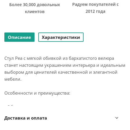
Радуем покупателей с
Более 30,000 довольных
2012 года
клиентов
Описание
Характеристики
Стул Pea с мягкой обивкой из бархатистого велюра
станет настоящим украшением интерьера и идеальным
выбором для ценителей качественной и элегантной
мебели.
Особенности и преимущества:
- Обивка из велюра создает приятные тактильные
ощущения, смотрится презентабельно, придавая
Доставка и оплата
мебели изысканный вид.
- Удобное сиденье с наполнителем из пенополиуретана