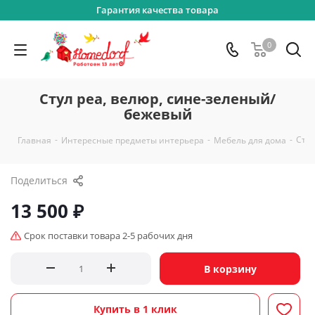
Гарантия качества товара
0
Стул pea, велюр, сине-зеленый/
бежевый
-
-
-
Стул
Главная
Интересные предметы интерьера
Мебель для дома
Поделиться
13 500
₽
Срок поставки товара 2-5 рабочих дня
В корзину
Купить в 1 клик