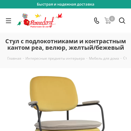
Быстрая и надежная доставка
0
Стул с подлокотниками и контрастным
кантом pea, велюр, желтый/бежевый
-
-
-
Стул
Главная
Интересные предметы интерьера
Мебель для дома