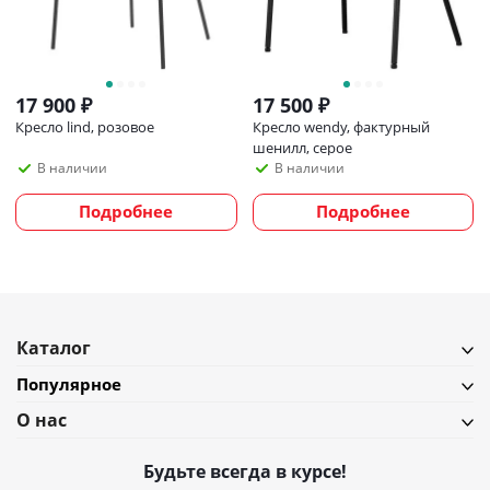
(береза), железо. Размеры: 49,5х59х82,5 см. Высота
сиденья: 48,5 см. Ширина сиденья: 48 см. Глубина
сиденья: 46 см. Высота спинки: 29,5 см. Ширина
спинки: 43 см. Цвет: желтый/бежевый. Максимальная
17 900
₽
17 500
₽
нагрузка: 150 кг.
Кресло lind, розовое
Кресло wendy, фактурный
шенилл, серое
Рекомендуется регулярно пылесосить мебель с
В наличии
В наличии
помощью специальной насадки – резиновой или
Подробнее
Подробнее
мягкой щетки. Образовавшиеся пятна можно удалять
губкой или салфеткой со слабым мыльным раствором
воды. Запрещается использовать абразивные
материалы и агрессивную бытовую химию.
Каталог
Популярное
О нас
Будьте всегда в курсе!