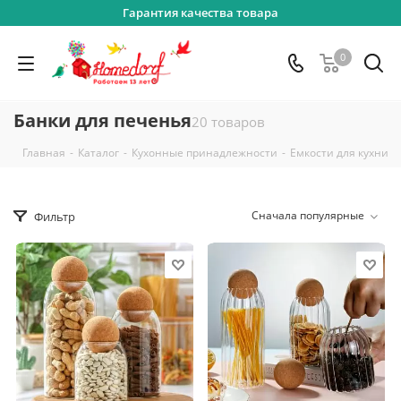
Гарантия качества товара
0
Банки для печенья
20 товаров
-
-
-
-
Главная
Каталог
Кухонные принадлежности
Емкости для кухни
Сначала популярные
Фильтр