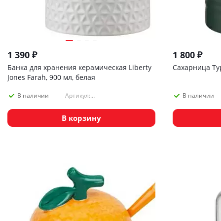
1 390
₽
1 800
₽
Банка для хранения керамическая Liberty
Сахарница Typ
Jones Farah, 900 мл, белая
Артикул:
В наличии
В наличии
WNM_LJ_JRFRH_CR_WH_11
В корзину