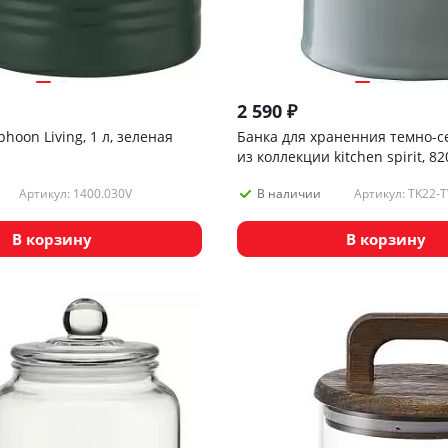
2 590
₽
hoon Living, 1 л, зеленая
Банка для храненния темно-с
из коллекции kitchen spirit, 8
Артикул: 1400.030V
Артикул: TK22-
В наличии
В корзину
В корзину