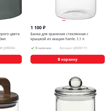
1 100
₽
ерого цвета
Банка для хранения стеклянная с
20мл
крышкой из акации hanle, 1,1 л
TW_JAR0004
Артикул: LJ0000115
В наличии
В корзину