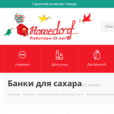
Гарантия качества товара
Новинки
Для кухни
Для ванной
Банки для сахара
23 товара
Главная
-
Каталог
-
Кухонные принадлежности
-
Емкости для кухн