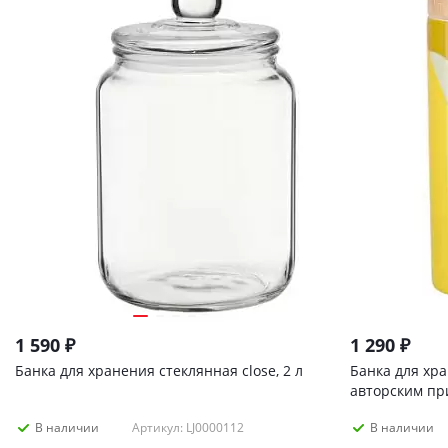
1 590
₽
1 290
₽
Банка для хранения стеклянная close, 2 л
Банка для хр
авторским пр
fruit , 275мл
Артикул: LJ0000112
В наличии
В наличии