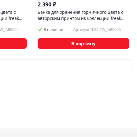
2 390
₽
цвета с
Банка для хранения горчичного цвета с
ции freak
авторским принтом из коллекции freak
fruit, 1,25л
TW_JAR0005
Артикул: TK22-TW_JAR0006
В наличии
В корзину