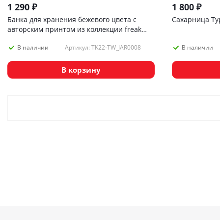
1 290
₽
1 800
₽
Банка для хранения бежевого цвета с
Сахарница Typ
авторским принтом из коллекции freak
fruit, 275мл
Артикул: TK22-TW_JAR0008
В наличии
В наличии
В корзину