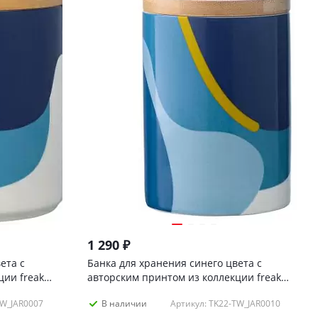
1 290
₽
ета с
Банка для хранения синего цвета с
ции freak
авторским принтом из коллекции freak
fruit, 275мл
TW_JAR0007
Артикул: TK22-TW_JAR0010
В наличии