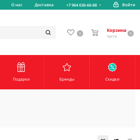
вка
О нас
Доставка
Войти
Беспл
+7 964 636-66-88
Корзина
0
0
пуста
Подарки
Бренды
Скидки