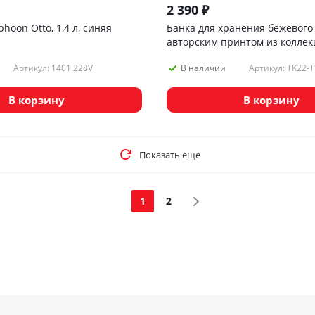
2 390
₽
hoon Otto, 1,4 л, синяя
Банка для хранения бежевого 
авторским принтом из коллек
fruit, 1,25л
Артикул: 1401.228V
Артикул: TK22-
В наличии
В корзину
В корзину
Показать еще
1
2