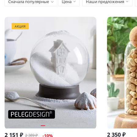
Сначала популярные
Цена
Наши предложения
АКЦИЯ
2 350
₽
2 151
₽
2 389
₽
-
10
%