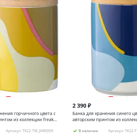
2 390
₽
анения горчичного цвета с
Банка для хранения синего цв
интом из коллекции freak
авторским принтом из коллек
fruit, 1,25л
Артикул: TK22-TW_JAR0009
Артикул: TK22-
В наличии