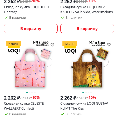
2 262
₽
2 262
₽
-
10
%
-
10
%
2 513
₽
2 513
₽
Складная сумка LOQI DELFT
Складная сумка LOQI FRIDA
Heritage
KAHLO Viva la Vida, Watermelons
В наличии
В наличии
В корзину
В корзину
АКЦИЯ
АКЦИЯ
2 262
₽
2 262
₽
-
10
%
-
10
%
2 513
₽
2 513
₽
Складная сумка CELESTE
Складная сумка LOQI GUSTAV
WALLAERT Confetti
KLIMT The Kiss
В наличии
В наличии