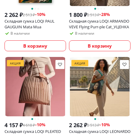
2 262
₽
1 800
₽
-
10
%
-
28
%
2 513
₽
2 513
₽
Складная сумка LOQI PAUL
Складная сумка LOQI ARMANDO
GAUGUIN Mata Mua
VEVE Flying Purr-ple Cat_УЦЕНКА
В наличии
В наличии
В корзину
В корзину
АКЦИЯ
АКЦИЯ
4 157
₽
2 262
₽
-
10
%
-
10
%
4 618
₽
2 513
₽
Складная сумка LOQI PLEATED
Складная сумка LOQI LEONARDO