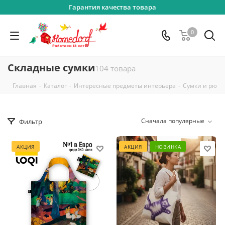
Гарантия качества товара
0
Складные сумки
104 товара
-
-
-
Главная
Каталог
Интересные предметы интерьера
Сумки и рюкз
Сначала популярные
Фильтр
АКЦИЯ
АКЦИЯ
НОВИНКА