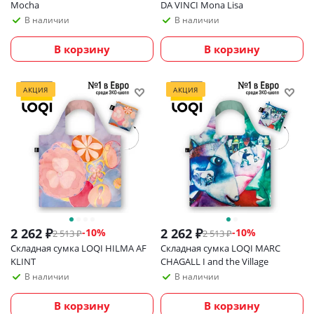
Mocha
DA VINCI Mona Lisa
В наличии
В наличии
В корзину
В корзину
АКЦИЯ
АКЦИЯ
2 262
₽
2 262
₽
-
10
%
-
10
%
2 513
₽
2 513
₽
Складная сумка LOQI HILMA AF
Складная сумка LOQI MARC
KLINT
CHAGALL I and the Village
В наличии
В наличии
В корзину
В корзину