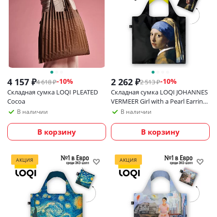
4 157
₽
2 262
₽
-
10
%
-
10
%
4 618
₽
2 513
₽
Складная сумка LOQI PLEATED
Складная сумка LOQI JOHANNES
Cocoa
VERMEER Girl with a Pearl Earring
Neon
В наличии
В наличии
В корзину
В корзину
АКЦИЯ
АКЦИЯ