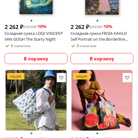
2 262
₽
2 262
₽
-
10
%
-
10
%
2 513
₽
2 513
₽
Складная сумка LOQI VINCENT
Складная сумка FRIDA KAHLO
VAN GOGH The Starry Night
Self Portrait on the Borderline
between Mexico and the USA
В наличии
В наличии
В корзину
В корзину
АКЦИЯ
АКЦИЯ