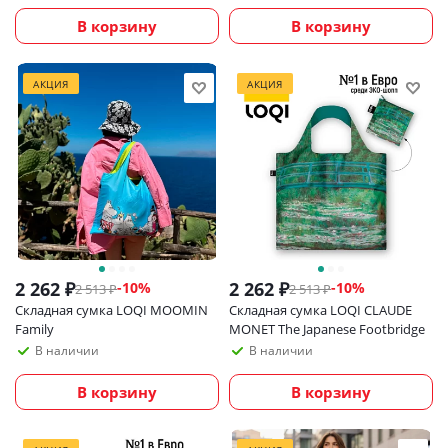
В корзину
В корзину
АКЦИЯ
АКЦИЯ
2 262
₽
2 262
₽
-
10
%
-
10
%
2 513
₽
2 513
₽
Складная сумка LOQI MOOMIN
Складная сумка LOQI CLAUDE
Family
MONET The Japanese Footbridge
В наличии
В наличии
В корзину
В корзину