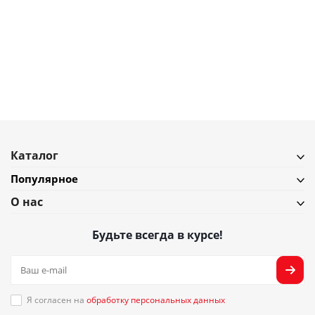
2 137
₽
2 513
₽
Складная сумка LOQI Landscape of Telemaque in Calypso Island
В наличии
Подробнее
Каталог
Популярное
О нас
Будьте всегда в курсе!
Я согласен на
обработку персональных данных