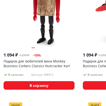
1 094
₽
1 094
₽
1 215
₽
1 215
-
10
%
Подарок для любителей вина Monkey
Подарок для 
Business Corkers Classics Nutcracker Karl
Business Corke
Curtis
Артикул: MB912
В наличии
В наличии
В корзину
АКЦИЯ
АКЦИЯ