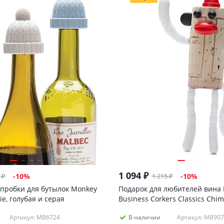
1 094
₽
₽
1 215
₽
-
10
%
-
10
%
пробки для бутылок Monkey
Подарок для любителей вина
ie, голубая и серая
Business Corkers Classics Chi
Артикул: MB6724
Артикул: MB907
В наличии