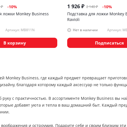
1 926
₽
₽
2 140
₽
-
10
%
-
10
%
я ложки Monkey Business
Подставка для ложки Monkey 
Ravioli
Артикул: MB811N
Артикул: M
Нет в наличии
В корзину
Подписаться
ей Monkey Business, где каждый предмет превращает приготов
изайну, благодаря которому каждый аксессуар не только функц
об руку с практичностью. В ассортименте Monkey Business вы на
которые добавят уюта и тепла в ваш домашний быт. Каждый пр
ании.
 воображения и остроумия. Подарите себе и своим близким эт