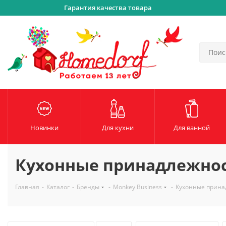
Гарантия качества товара
Новинки
Для кухни
Для ванной
Кухонные принадлежнос
Главная
-
Каталог
-
Бренды
-
Monkey Business
-
Кухонные прина