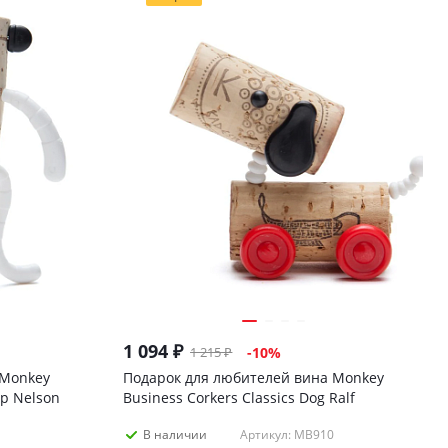
1 094
₽
1 215
₽
-
10
%
 Monkey
Подарок для любителей вина Monkey
mp Nelson
Business Corkers Classics Dog Ralf
Артикул: MB910
В наличии