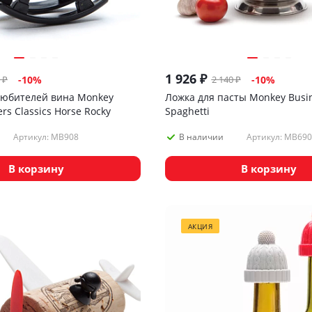
1 926
₽
₽
2 140
₽
-
10
%
-
10
%
любителей вина Monkey
Ложка для пасты Monkey Busi
rs Classics Horse Rocky
Spaghetti
Артикул: MB908
Артикул: MB690
В наличии
В корзину
В корзину
АКЦИЯ