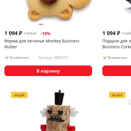
1 094
₽
1 094
₽
1 215
₽
1 215
-
10
%
Форма для печенья Monkey Business
Подарок для 
Nutter
Business Corke
Артикул: MB6753
В наличии
В наличии
В корзину
АКЦИЯ
АКЦИЯ