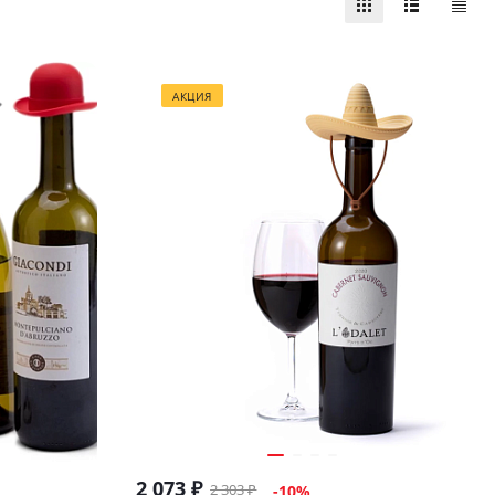
АКЦИЯ
2 073
₽
2 303
₽
-
10
%