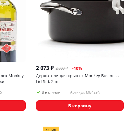
2 073
₽
2 303
₽
-
10
%
ылок Monkey
Держатели для крышек Monkey Business
рая
Lid Sid, 2 шт
5
Артикул: MB429N
В наличии
В корзину
АКЦИЯ