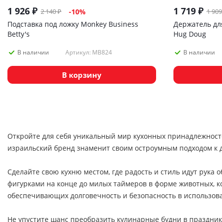
1 926
₽
1 719
₽
2 140
₽
1 909
-
10
%
Подставка под ложку Monkey Business
Держатель дл
Betty's
Hug Doug
Артикул: MB824
В наличии
В наличии
В корзину
Откройте для себя уникальный мир кухонных принадлежност
израильский бренд знаменит своим остроумным подходом к д
Сделайте свою кухню местом, где радость и стиль идут рука 
фигурками на конце до милых таймеров в форме животных, 
обеспечивающих долговечность и безопасность в использов
Не упустите шанс преобразить кулинарные будни в праздник