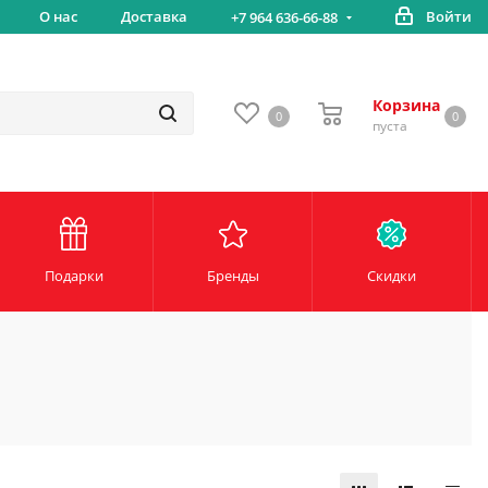
вка
О нас
Доставка
Войти
Беспл
+7 964 636-66-88
Корзина
0
0
пуста
Подарки
Бренды
Скидки