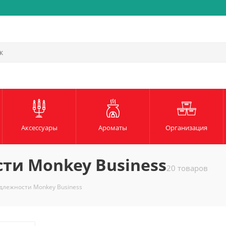
Быстрая и надежная доста
Аксессуары
Ароматы
Организация
ти Monkey Business
20 товаров
длежности Monkey Business