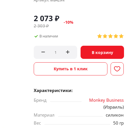
Артикул:
MB429N
2 073
₽
-
10
%
2 303
₽
В наличии
В корзину
Купить в 1 клик
Характеристики:
Бренд
Monkey Business
(Израиль)
Материал
силикон
Вес
50 гр