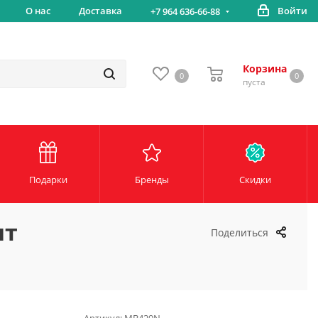
вка
О нас
Доставка
Войти
Беспл
+7 964 636-66-88
Корзина
0
0
пуста
Подарки
Бренды
Скидки
шт
Поделиться