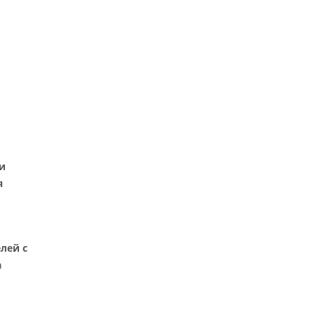
и
я
лей с
а