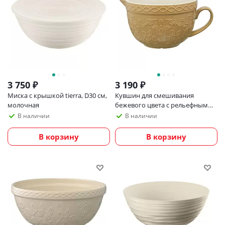
3 750
₽
3 190
₽
Миска с крышкой tierra, D30 см,
Кувшин для смешивания
молочная
бежевого цвета с рельефным
узором Ягоды Тайги из
В наличии
В наличии
коллекции russian north, 2л
В корзину
В корзину