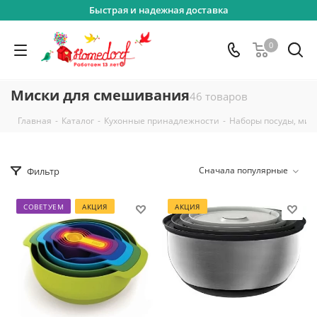
Быстрая и надежная доставка
0
Миски для смешивания
46 товаров
-
-
-
Главная
Каталог
Кухонные принадлежности
Наборы посуды, миск
Сначала популярные
Фильтр
СОВЕТУЕМ
АКЦИЯ
АКЦИЯ