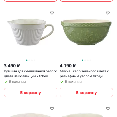
3 490
₽
4 190
₽
Кувшин для смешивания белого
Миска Tkano зеленого цвета с
цвета из коллекции kitchen
рельефным узором Ягоды
spirit, 2 л
Тайги из коллекции russian
В наличии
В наличии
north, 2,5 л
В корзину
В корзину