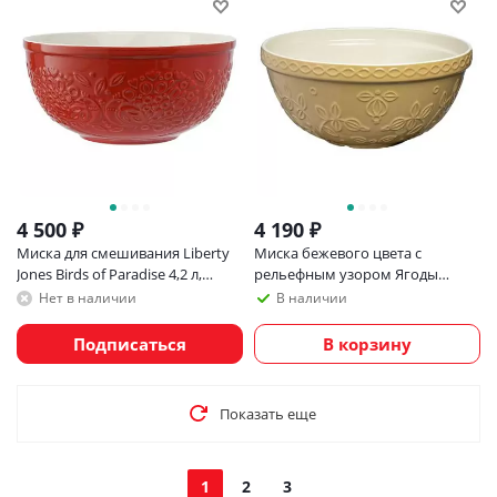
4 500
₽
4 190
₽
Миска для смешивания Liberty
Миска бежевого цвета с
Jones Birds of Paradise 4,2 л,
рельефным узором Ягоды
красная
Тайги из коллекции russian
Нет в наличии
В наличии
north, 2,5 л
Подписаться
В корзину
Показать еще
1
2
3