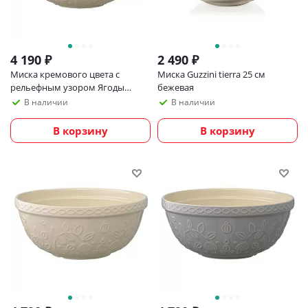
4 190
₽
2 490
₽
Миска кремового цвета с
Миска Guzzini tierra 25 см
рельефным узором Ягоды
бежевая
Тайги из коллекции russian
В наличии
В наличии
north, 2,5 л
В корзину
В корзину