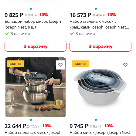
9 825
₽
16 573
₽
-
10
%
-
10
%
10 916
₽
18 414
₽
Большой набор мисок Joseph
Набор стальных мисок с
Joseph Nest, 9 шт
крышками Joseph Joseph Nest
Prep Коллекция 100
В наличии
В наличии
В корзину
В корзину
АКЦИЯ
АКЦИЯ
22 644
₽
9 745
₽
-
10
%
-
10
%
25 159
₽
10 827
₽
Набор стальных мисок Joseph
Набор мисок Joseph Joseph Nest