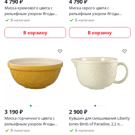
4 790
₽
4 790
₽
Миска кремового цвета с
Миска серого цвета с
рельефным узором Ягоды
рельефным узором Ягоды
Тайги из коллекции russian
Тайги из коллекции russian
В наличии
В наличии
north, 2,8 л
north, 2,8 л
В корзину
В корзину
3 190
₽
2 900
₽
Миска горчичного цвета с
Кувшин для смешивания Liberty
рельефным узором Ягоды
Jones Birds of Paradise, 2,2 л,
Тайги из коллекции russian
кремовый
В наличии
В наличии