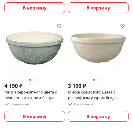
north, 1,5 л
В корзину
В корзину
4 190
₽
3 190
₽
Миска серо-мятного цвета с
Миска кремового цвета с
рельефным узором Ягоды
рельефным узором Ягоды
Тайги из коллекции russian
Тайги Tkano из коллекции
В наличии
В наличии
north, 2,5 л
Russian North, 1,5 л
В корзину
В корзину