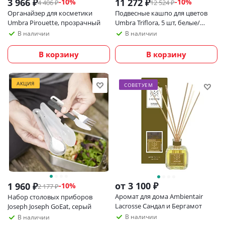
3 966
₽
11 272
₽
-
10
%
-
10
%
4 406
₽
12 524
₽
Органайзер для косметики
Подвесные кашпо для цветов
Umbra Pirouette, прозрачный
Umbra Triflora, 5 шт, белые/
черные
В наличии
В наличии
В корзину
В корзину
АКЦИЯ
СОВЕТУЕМ
от
3 100 ₽
1 960
₽
-
10
%
2 177
₽
Аромат для дома Ambientair
Набор столовых приборов
Lacrosse Сандал и Бергамот
Joseph Joseph GoEat, серый
В наличии
В наличии