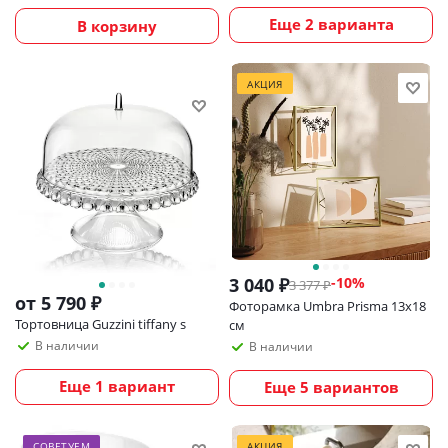
Еще 2 варианта
В корзину
АКЦИЯ
3 040
₽
-
10
%
3 377
₽
от
5 790 ₽
Фоторамка Umbra Prisma 13х18
Тортовница Guzzini tiffany s
см
В наличии
В наличии
Еще 1 вариант
Еще 5 вариантов
СОВЕТУЕМ
АКЦИЯ