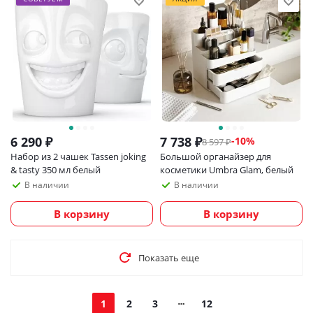
6 290
₽
7 738
₽
-
10
%
8 597
₽
Набор из 2 чашек Tassen joking
Большой органайзер для
& tasty 350 мл белый
косметики Umbra Glam, белый
В наличии
В наличии
В корзину
В корзину
Показать еще
1
2
3
12