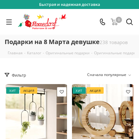
Быстрая и надежная доставка
0
Подарки на 8 Марта девушке
238 товаров
-
-
-
Главная
Каталог
Оригинальные подарки
Оригинальные подарки
Сначала популярные
Фильтр
ХИТ
АКЦИЯ
ХИТ
АКЦИЯ