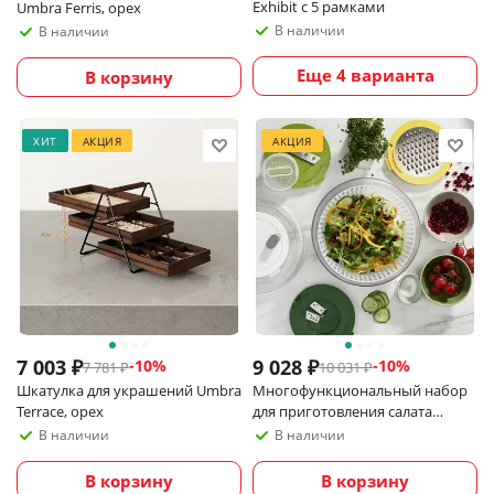
Exhibit с 5 рамками
Umbra Ferris, орех
В наличии
В наличии
Еще 4 варианта
В корзину
ХИТ
АКЦИЯ
АКЦИЯ
7 003
₽
9 028
₽
-
10
%
-
10
%
7 781
₽
10 031
₽
Шкатулка для украшений Umbra
Многофункциональный набор
Terrace, орех
для приготовления салата
Joseph Joseph Multi-Prep
В наличии
В наличии
В корзину
В корзину