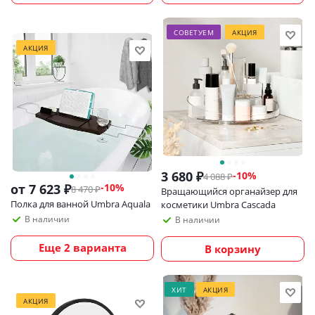
СОВЕТУЕМ
АКЦИЯ
АКЦИЯ
3 680
₽
-
10
%
4 088
₽
от
7 623 ₽
-10%
8 470 ₽
Вращающийся органайзер для
Полка для ванной Umbra Aquala
косметики Umbra Cascada
В наличии
В наличии
Еще 2 варианта
В корзину
ХИТ
АКЦИЯ
АКЦИЯ