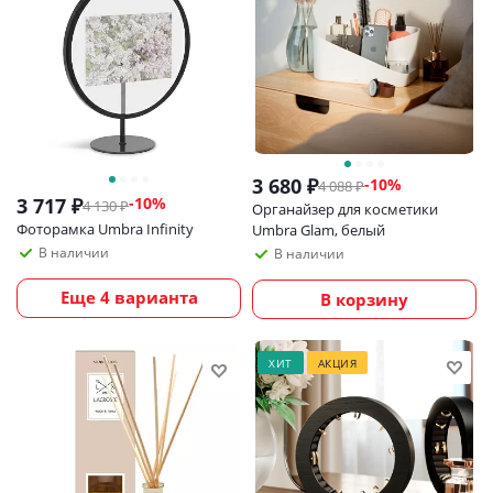
3 680
₽
-
10
%
4 088
₽
3 717
₽
-
10
%
4 130
₽
Органайзер для косметики
Фоторамка Umbra Infinity
Umbra Glam, белый
В наличии
В наличии
Еще 4 варианта
В корзину
ХИТ
АКЦИЯ