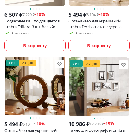
6 507
₽
5 494
₽
-
10
%
-
10
%
7 229
₽
6 104
₽
Подвесные кашпо для цветов
Органайзер для украшений
Umbra Triflora, 3 шт, белый/
Umbra Ferris, светлое дерево
черный
В наличии
В наличии
В корзину
В корзину
ХИТ
АКЦИЯ
ХИТ
АКЦИЯ
10 986
₽
-
10
%
5 494
₽
-
10
%
12 206
₽
6 104
₽
Панно для фотографий Umbra
Органайзер для украшений