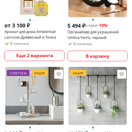
от
3 100 ₽
5 494
₽
-
10
%
6 104
₽
Аромат для дома Ambientair
Органайзер для украшений
Lacrosse Древесный и Тонка
Umbra Ferris, черный
В наличии
В наличии
Еще 2 варианта
В корзину
СОВЕТУЕМ
АКЦИЯ
АКЦИЯ