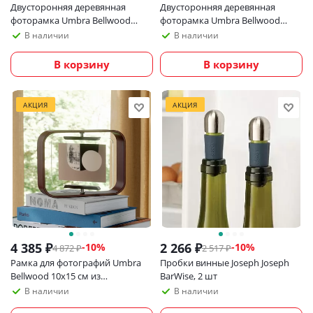
Двусторонняя деревянная
Двусторонняя деревянная
фоторамка Umbra Bellwood
фоторамка Umbra Bellwood
10х15 см, черная
20х25 см, черная
В наличии
В наличии
В корзину
В корзину
АКЦИЯ
АКЦИЯ
4 385
₽
2 266
₽
-
10
%
-
10
%
4 872
₽
2 517
₽
Рамка для фотографий Umbra
Пробки винные Joseph Joseph
Bellwood 10х15 см из
BarWise, 2 шт
экологичных материалов,
В наличии
В наличии
темное дерево