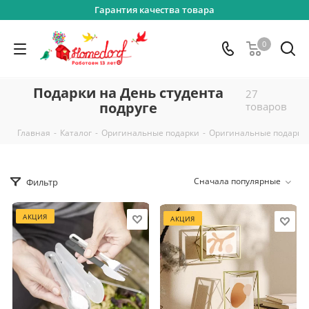
Гарантия качества товара
0
Подарки на День студента
27
подруге
товаров
-
-
-
Главная
Каталог
Оригинальные подарки
Оригинальные подарки
Сначала популярные
Фильтр
АКЦИЯ
АКЦИЯ