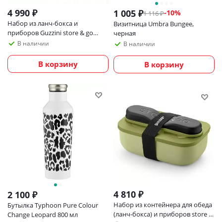
4 990
₽
1 005
₽
-
10
%
1 116
₽
Набор из ланч-бокса и
Визитница Umbra Bungee,
приборов Guzzini store & go
черная
голубой
В наличии
В наличии
В корзину
В корзину
4 810
₽
2 100
₽
Набор из контейнера для обеда
Бутылка Typhoon Pure Colour
(ланч-бокса) и приборов store &
Change Leopard 800 мл