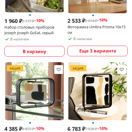
2 533
₽
-
10
%
1 960
₽
-
10
%
2 814
₽
2 177
₽
Фоторамка Umbra Prisma 10х15
Набор столовых приборов
см
Joseph Joseph GoEat, серый
В наличии
В наличии
Еще 3 варианта
В корзину
АКЦИЯ
АКЦИЯ
4 385
₽
6 783
₽
-
10
%
-
10
%
4 872
₽
7 536
₽