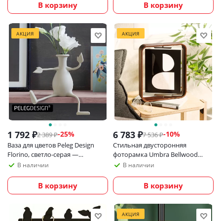
В корзину
В корзину
АКЦИЯ
АКЦИЯ
1 792
₽
6 783
₽
-
25
%
-
10
%
2 389
₽
7 536
₽
Ваза для цветов Peleg Design
Стильная двусторонняя
Florino, светло-серая —
фоторамка Umbra Bellwood
оригинальная декоративная
20х25 см, темное дерево
В наличии
В наличии
ваза для дома, офиса и подарка
В корзину
В корзину
АКЦИЯ