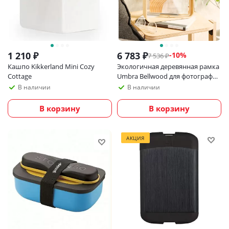
1 210
₽
6 783
₽
-
10
%
7 536
₽
Кашпо Kikkerland Mini Cozy
Экологичная деревянная рамка
Cottage
Umbra Bellwood для фотографий
20х25 см, светлое дерево
В наличии
В наличии
В корзину
В корзину
АКЦИЯ